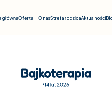
a główna
Oferta
O nas
Strefa rodzica
Aktualności
Bl
Bajkoterapia
14 lut 2026