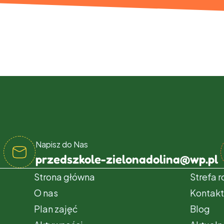
Napisz do Nas
przedszkole-zielonadolina@wp.pl
Strona główna
Strefa 
O nas
Kontak
Plan zajęć
Blog