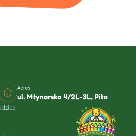
Adres
ul. Młynarska 4/2L-3L, Piła
rodzica
t