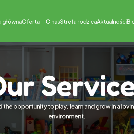
a główna
Oferta
O nas
Strefa rodzica
Aktualności
Bl
ur Servic
d the opportunity to play,  learn and grow in a lovi
environment.