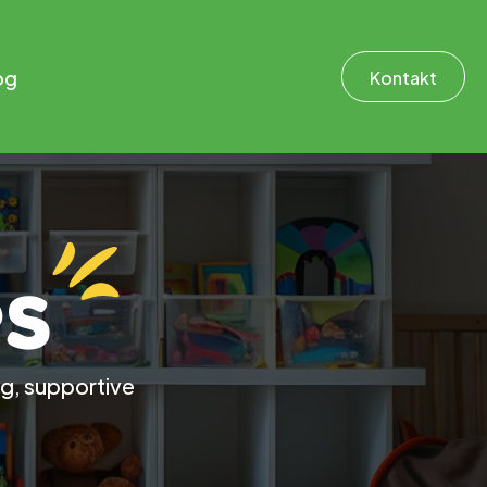
og
Kontakt
es
ng, supportive 