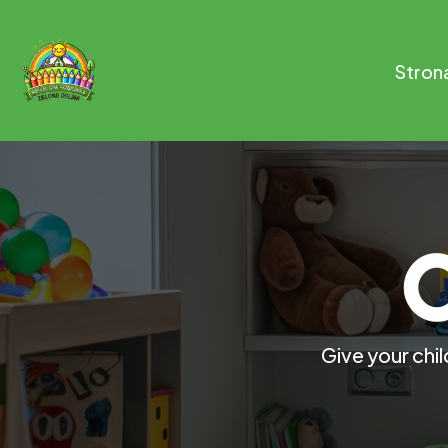
Stron
O
Give your chil